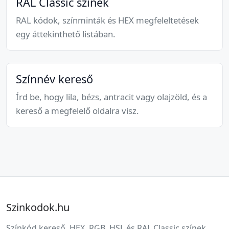
RAL Classic színek
RAL kódok, színminták és HEX megfeleltetések
egy áttekinthető listában.
Színnév kereső
Írd be, hogy lila, bézs, antracit vagy olajzöld, és a
kereső a megfelelő oldalra visz.
Szinkodok.hu
Színkód kereső, HEX, RGB, HSL és RAL Classic színek