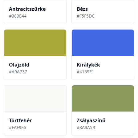
Antracitszürke
Bézs
#383E44
#F5F5DC
Olajzöld
Királykék
#A9A737
#4169E1
Törtfehér
Zsályaszínű
#FAF9F6
#8A9A5B