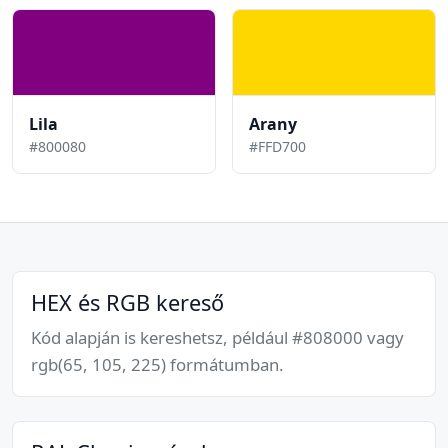
Lila
Arany
#800080
#FFD700
HEX és RGB kereső
Kód alapján is kereshetsz, például #808000 vagy
rgb(65, 105, 225) formátumban.