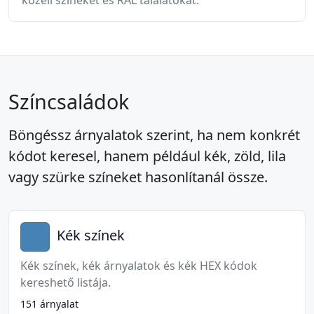
közeli színeket és RAL találatokat.
Színcsaládok
Böngéssz árnyalatok szerint, ha nem konkrét
kódot keresel, hanem például kék, zöld, lila
vagy szürke színeket hasonlítanál össze.
Kék színek
Kék színek, kék árnyalatok és kék HEX kódok
kereshető listája.
151 árnyalat