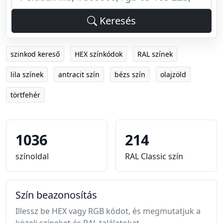
Keresés
szinkod kereső
HEX színkódok
RAL színek
lila színek
antracit szín
bézs szín
olajzöld
törtfehér
1036
214
színoldal
RAL Classic szín
Szín beazonosítás
Illessz be HEX vagy RGB kódot, és megmutatjuk a