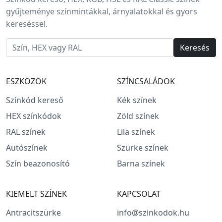
gyűjteménye színmintákkal, árnyalatokkal és gyors
kereséssel.
Keresés
ESZKÖZÖK
SZÍNCSALÁDOK
Színkód kereső
Kék színek
HEX színkódok
Zöld színek
RAL színek
Lila színek
Autószínek
Szürke színek
Szín beazonosító
Barna színek
KIEMELT SZÍNEK
KAPCSOLAT
Antracitszürke
info@szinkodok.hu