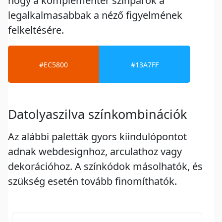
hogy a komplementer színpárok a
legalkalmasabbak a néző figyelmének
felkeltésére.
#EC5800
#13A7FF
Datolyaszilva színkombinációk
Az alábbi paletták gyors kiindulópontot
adnak webdesignhoz, arculathoz vagy
dekorációhoz. A színkódok másolhatók, és
szükség esetén tovább finomíthatók.