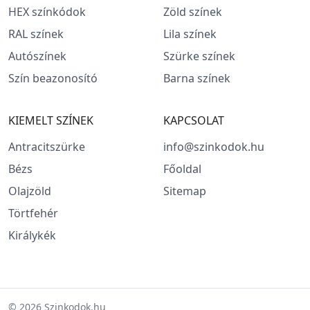
HEX színkódok
Zöld színek
RAL színek
Lila színek
Autószínek
Szürke színek
Szín beazonosító
Barna színek
KIEMELT SZÍNEK
KAPCSOLAT
Antracitszürke
info@szinkodok.hu
Bézs
Főoldal
Olajzöld
Sitemap
Törtfehér
Királykék
© 2026 Szinkodok.hu