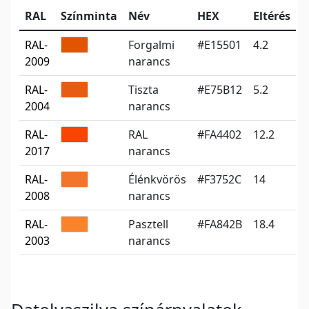
RAL
Színminta
Név
HEX
Eltérés
RAL-
Forgalmi
#E15501
4.2
2009
narancs
RAL-
Tiszta
#E75B12
5.2
2004
narancs
RAL-
RAL
#FA4402
12.2
2017
narancs
RAL-
Élénkvörös
#F3752C
14
2008
narancs
RAL-
Pasztell
#FA842B
18.4
2003
narancs