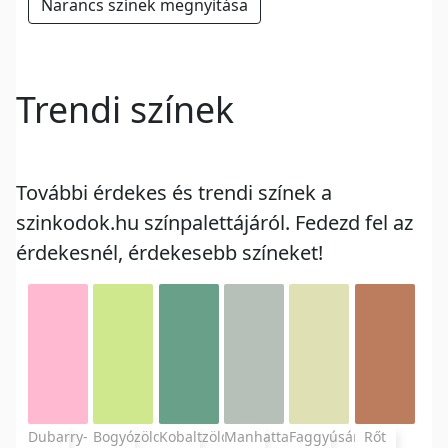
Narancs színek megnyitása
Trendi színek
További érdekes és trendi színek a
szinkodok.hu színpalettájáról. Fedezd fel az
érdekesnél, érdekesebb színeket!
Dubarry-
Bogyózöld
Kobaltzöld
Manhattan-
Faggyúsárga
Rőt