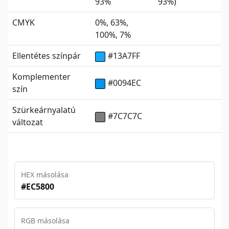
93%
93%)
CMYK
0%, 63%,
100%, 7%
Ellentétes színpár
#13A7FF
Komplementer
#0094EC
szín
Szürkeárnyalatú
#7C7C7C
változat
HEX másolása
#EC5800
RGB másolása