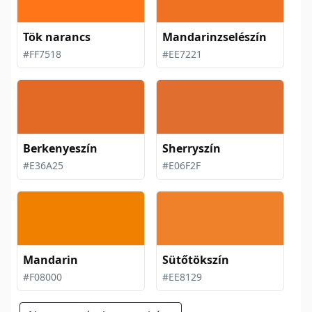
Tök narancs
Mandarinzselészín
#FF7518
#EE7221
Berkenyeszín
Sherryszín
#E36A25
#E06F2F
Mandarin
Sütőtökszín
#F08000
#EE8129