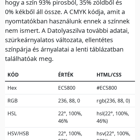
hogy a szín 93% pirosból, 35% zöldből és
0% kékből áll össze. A CMYK kódja, amit a
nyomtatókban használunk ennek a színnek
nem ismert. A Datolyaszilva további adatai,
szürkeárnyalatos változata, ellentétes
színpárja és árnyalatai a lenti táblázatban
találhatóak meg.
KÓD
ÉRTÉK
HTML/CSS
Hex
EC5800
#EC5800
RGB
236, 88, 0
rgb(236, 88, 0)
HSL
22°, 100%,
hsl(22°, 100%,
46%
46%)
HSV/HSB
22°, 100%,
hsv(22°, 100%,