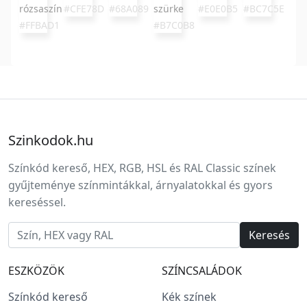
rózsaszín
#CFE78D
#68A089
szürke
#E0E0B5
#BC7C5E
#FFBAD1
#B7C0B8
Szinkodok.hu
Színkód kereső, HEX, RGB, HSL és RAL Classic színek
gyűjteménye színmintákkal, árnyalatokkal és gyors
kereséssel.
Keresés
ESZKÖZÖK
SZÍNCSALÁDOK
Színkód kereső
Kék színek