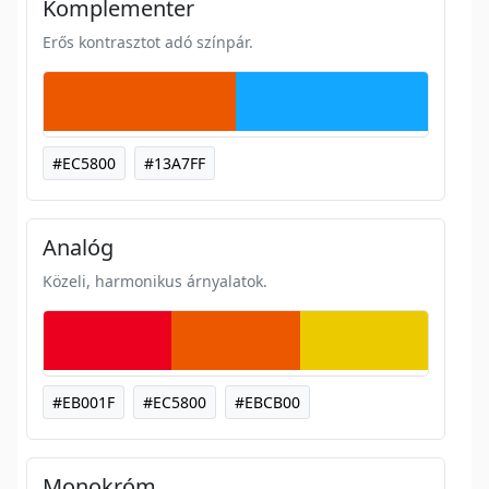
Komplementer
Erős kontrasztot adó színpár.
#EC5800
#13A7FF
Analóg
Közeli, harmonikus árnyalatok.
#EB001F
#EC5800
#EBCB00
Monokróm