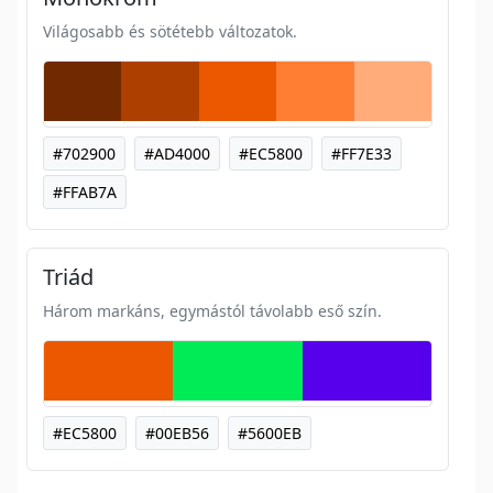
Világosabb és sötétebb változatok.
#702900
#AD4000
#EC5800
#FF7E33
#FFAB7A
Triád
Három markáns, egymástól távolabb eső szín.
#EC5800
#00EB56
#5600EB