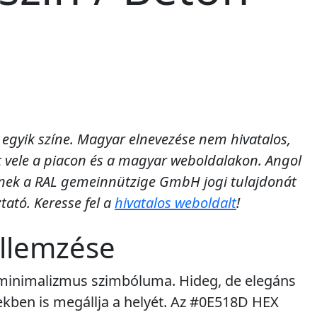
 egyik színe. Magyar elnevezése nem hivatalos,
at vele a piacon és a magyar weboldalakon. Angol
zínek a RAL gemeinnützige GmbH jogi tulajdonát
tató. Keresse fel a
hivatalos weboldalt
!
ellemzése
 minimalizmus szimbóluma. Hideg, de elegáns
tekben is megállja a helyét. Az #0E518D HEX