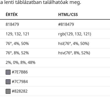
 a lenti táblázatban találhatóak meg.
ÉRTÉK
HTML/CSS
818479
#818479
129, 132, 121
rgb(129, 132, 121)
76°, 4%, 50%
hsl(76°, 4%, 50%)
76°, 8%, 52%
hsv(76°, 8%, 52%)
2%, 0%, 8%, 48%
#7E7B86
#7C7984
#828282