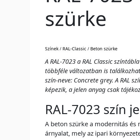
szürke
Színek
/
RAL-Classic
/
Beton szürke
A RAL-7023 a RAL Classic színtábla
többféle változatban is találkozh
szín-neve: Concrete grey. A RAL s
képezik, a jelen anyag csak tájékoz
RAL-7023 szín j
A beton szürke a modernitás és
árnyalat, mely az ipari környeze