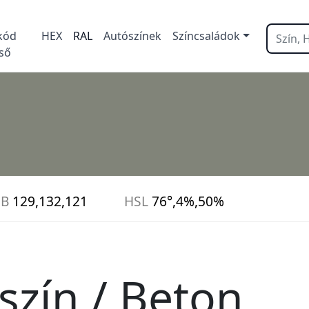
kód
HEX
RAL
Autószínek
Színcsaládok
ső
GB
129,132,121
HSL
76°,4%,50%
szín / Beton