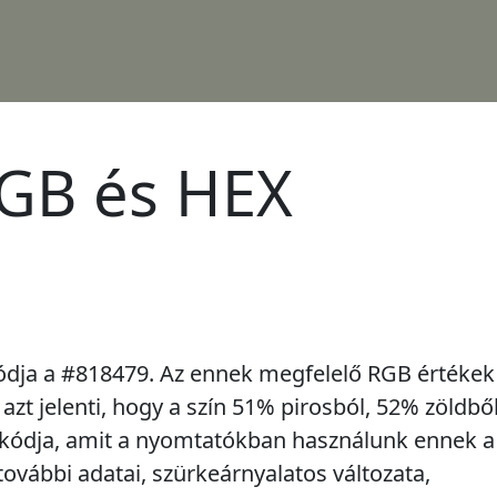
GB és HEX
ódja a #818479. Az ennek megfelelő RGB értékek
 azt jelenti, hogy a szín 51% pirosból, 52% zöldbő
 kódja, amit a nyomtatókban használunk ennek a
ovábbi adatai, szürkeárnyalatos változata,