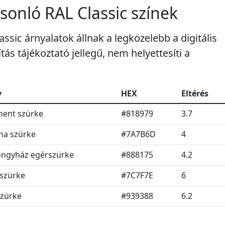
sonló RAL Classic színek
ssic árnyalatok állnak a legközelebb a digitális
ás tájékoztató jellegű, nem helyettesíti a
v
HEX
Eltérés
ent szürke
#818979
3.7
a szürke
#7A7B6D
4
ngyház egérszürke
#888175
4.2
szürke
#7C7F7E
6
zürke
#939388
6.2