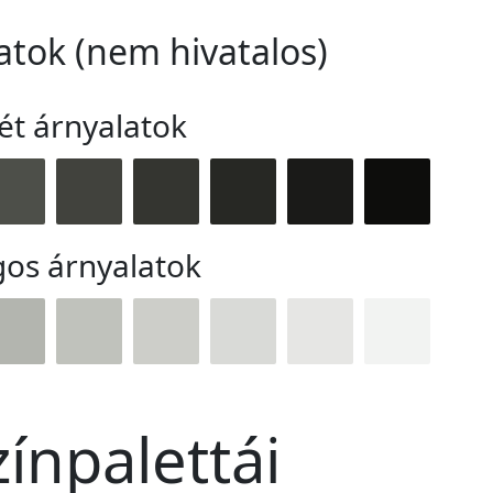
atok (nem hivatalos)
ét árnyalatok
gos árnyalatok
ínpalettái