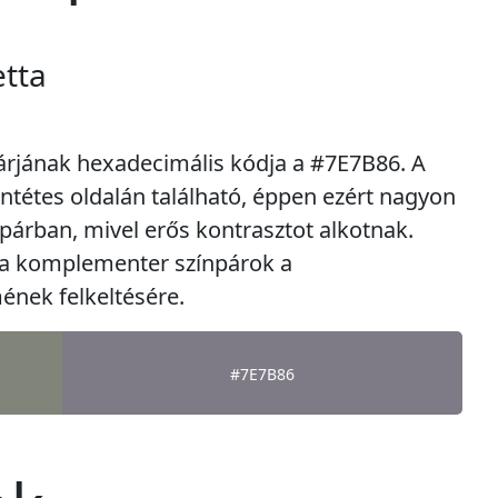
tta
rjának hexadecimális kódja a #7E7B86. A
ntétes oldalán található, éppen ezért nagyon
 párban, mivel erős kontrasztot alkotnak.
 a komplementer színpárok a
ének felkeltésére.
#7E7B86