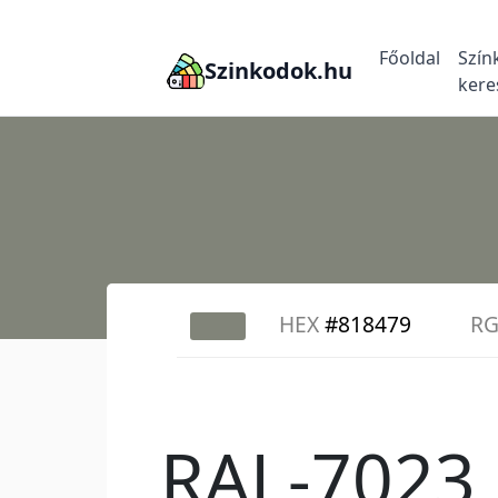
Főoldal
Szín
Szinkodok.hu
kere
HEX
#818479
R
RAL-7023 