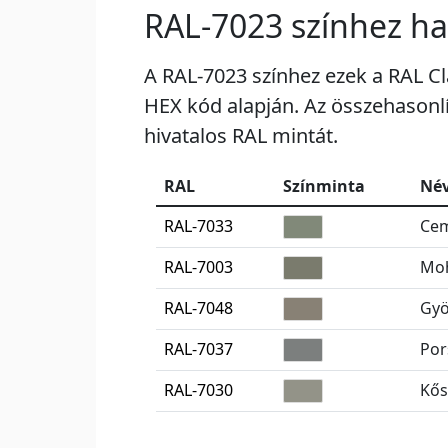
RAL-7023 színhez ha
A RAL-7023 színhez ezek a RAL Cla
HEX kód alapján. Az összehasonlít
hivatalos RAL mintát.
RAL
Színminta
Né
RAL-7033
Cem
RAL-7003
Moh
RAL-7048
Gyö
RAL-7037
Por
RAL-7030
Kős