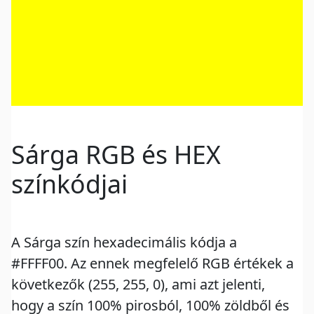
Sárga RGB és HEX
színkódjai
A Sárga szín hexadecimális kódja a
#FFFF00. Az ennek megfelelő RGB értékek a
következők (255, 255, 0), ami azt jelenti,
hogy a szín 100% pirosból, 100% zöldből és