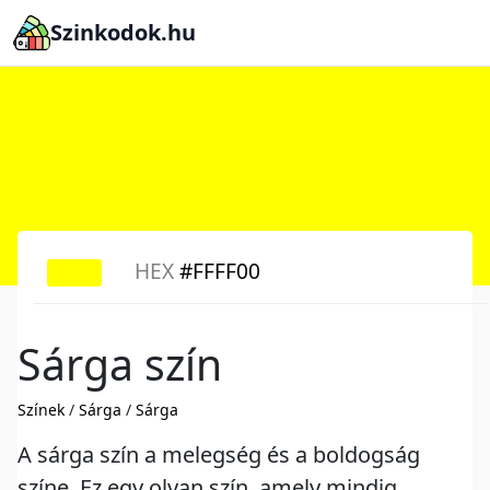
Szinkodok.hu
HEX
#FFFF00
Sárga szín
Színek
/
Sárga
/
Sárga
A sárga szín a melegség és a boldogság
színe. Ez egy olyan szín, amely mindig