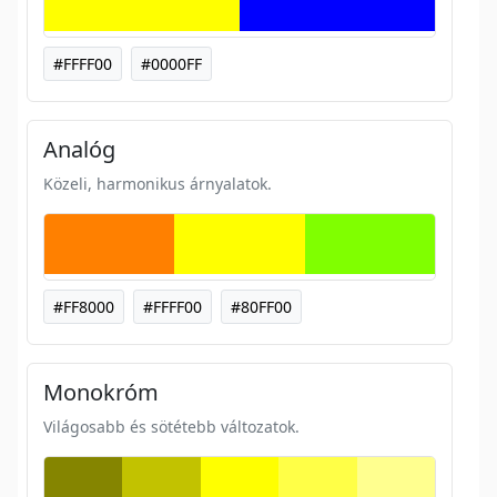
#FFFF00
#0000FF
Analóg
Közeli, harmonikus árnyalatok.
#FF8000
#FFFF00
#80FF00
Monokróm
Világosabb és sötétebb változatok.