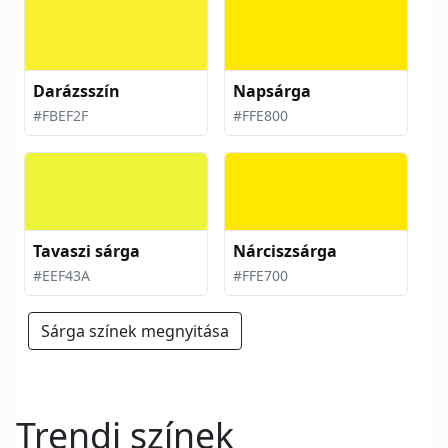
Darázsszín
Napsárga
#FBEF2F
#FFE800
Tavaszi sárga
Nárciszsárga
#EEF43A
#FFE700
Sárga színek megnyitása
Trendi színek