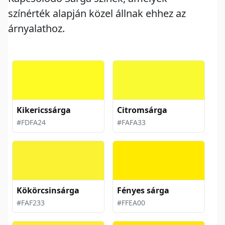
színérték alapján közel állnak ehhez az
árnyalathoz.
Kikericssárga
Citromsárga
#FDFA24
#FAFA33
Kökörcsinsárga
Fényes sárga
#FAF233
#FFEA00