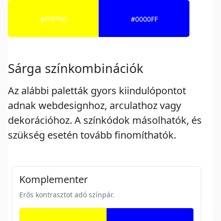
#FFFF00
#0000FF
Sárga színkombinációk
Az alábbi paletták gyors kiindulópontot
adnak webdesignhoz, arculathoz vagy
dekorációhoz. A színkódok másolhatók, és
szükség esetén tovább finomíthatók.
Komplementer
Erős kontrasztot adó színpár.