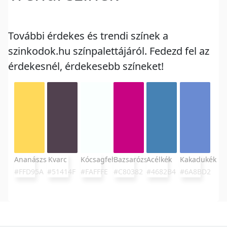
További érdekes és trendi színek a
szinkodok.hu színpalettájáról. Fedezd fel az
érdekesnél, érdekesebb színeket!
Ananászsárga
Kvarc
Kócsagfehér
Bazsarózsavörös
Acélkék
Kakadukék
#FFD95A
#51414F
#FAFFFE
#C80382
#4682B4
#6A8BD2