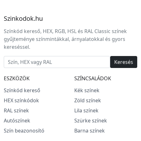
Szinkodok.hu
Színkód kereső, HEX, RGB, HSL és RAL Classic színek
gyűjteménye színmintákkal, árnyalatokkal és gyors
kereséssel.
Keresés
ESZKÖZÖK
SZÍNCSALÁDOK
Színkód kereső
Kék színek
HEX színkódok
Zöld színek
RAL színek
Lila színek
Autószínek
Szürke színek
Szín beazonosító
Barna színek