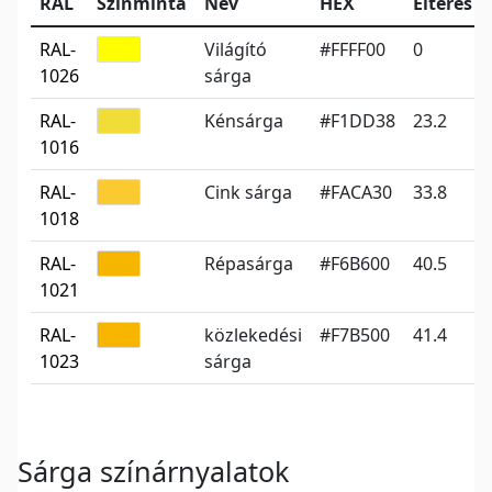
RAL
Színminta
Név
HEX
Eltérés
RAL-
Világító
#FFFF00
0
1026
sárga
RAL-
Kénsárga
#F1DD38
23.2
1016
RAL-
Cink sárga
#FACA30
33.8
1018
RAL-
Répasárga
#F6B600
40.5
1021
RAL-
közlekedési
#F7B500
41.4
1023
sárga
Sárga színárnyalatok