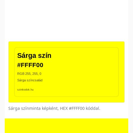
Sárga színminta képként, HEX #FFFF00 kóddal.