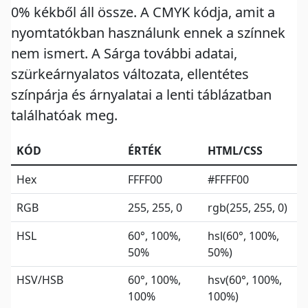
0% kékből áll össze. A CMYK kódja, amit a
nyomtatókban használunk ennek a színnek
nem ismert. A Sárga további adatai,
szürkeárnyalatos változata, ellentétes
színpárja és árnyalatai a lenti táblázatban
találhatóak meg.
KÓD
ÉRTÉK
HTML/CSS
Hex
FFFF00
#FFFF00
RGB
255, 255, 0
rgb(255, 255, 0)
HSL
60°, 100%,
hsl(60°, 100%,
50%
50%)
HSV/HSB
60°, 100%,
hsv(60°, 100%,
100%
100%)