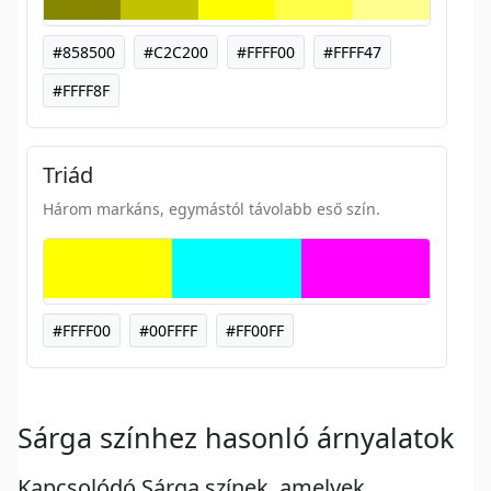
#858500
#C2C200
#FFFF00
#FFFF47
#FFFF8F
Triád
Három markáns, egymástól távolabb eső szín.
#FFFF00
#00FFFF
#FF00FF
Sárga színhez hasonló árnyalatok
Kapcsolódó Sárga színek, amelyek