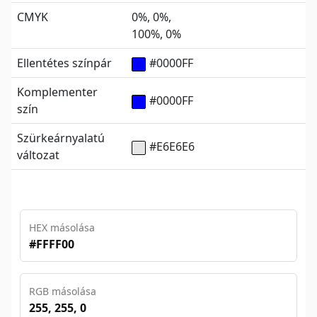
CMYK
0%, 0%,
100%, 0%
Ellentétes színpár
#0000FF
Komplementer
#0000FF
szín
Szürkeárnyalatú
#E6E6E6
változat
HEX másolása
#FFFF00
RGB másolása
255, 255, 0