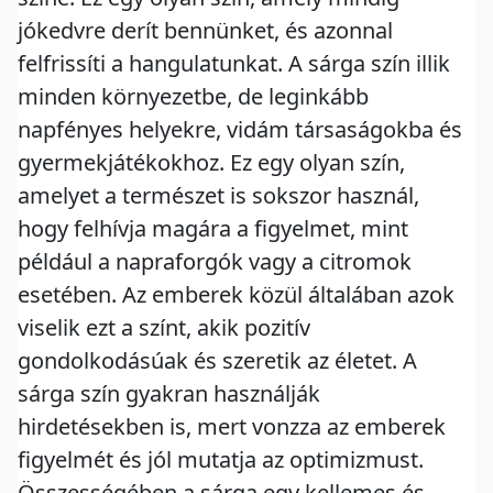
jókedvre derít bennünket, és azonnal
felfrissíti a hangulatunkat. A sárga szín illik
minden környezetbe, de leginkább
napfényes helyekre, vidám társaságokba és
gyermekjátékokhoz. Ez egy olyan szín,
amelyet a természet is sokszor használ,
hogy felhívja magára a figyelmet, mint
például a napraforgók vagy a citromok
esetében. Az emberek közül általában azok
viselik ezt a színt, akik pozitív
gondolkodásúak és szeretik az életet. A
sárga szín gyakran használják
hirdetésekben is, mert vonzza az emberek
figyelmét és jól mutatja az optimizmust.
Összességében a sárga egy kellemes és