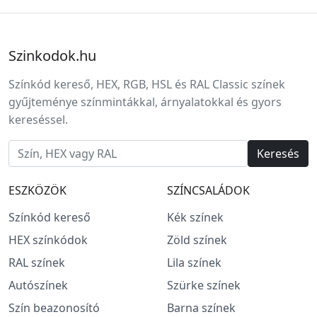
Szinkodok.hu
Színkód kereső, HEX, RGB, HSL és RAL Classic színek
gyűjteménye színmintákkal, árnyalatokkal és gyors
kereséssel.
Keresés
ESZKÖZÖK
SZÍNCSALÁDOK
Színkód kereső
Kék színek
HEX színkódok
Zöld színek
RAL színek
Lila színek
Autószínek
Szürke színek
Szín beazonosító
Barna színek