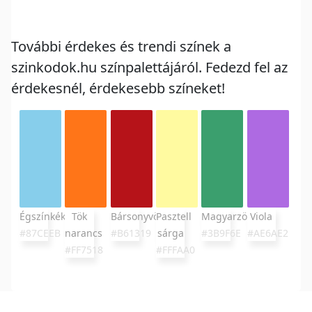
További érdekes és trendi színek a
szinkodok.hu színpalettájáról. Fedezd fel az
érdekesnél, érdekesebb színeket!
Égszínkék
Tök
Bársonyvörös
Pasztell
Magyarzöld
Viola
#87CEEB
narancs
#B61319
sárga
#3B9F6E
#AE6AE2
#FF7518
#FFFAA0