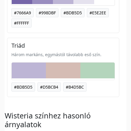
#7666A9
#998DBF
#BDB5D5
#E5E2EE
#FFFFFF
Triád
Három markáns, egymástól távolabb eső szín.
#BDB5D5
#D5BCB4
#B4D5BC
Wisteria színhez hasonló
árnyalatok