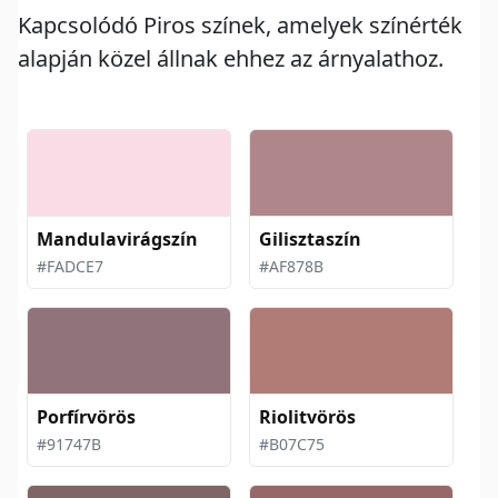
Kapcsolódó Piros színek, amelyek színérték
alapján közel állnak ehhez az árnyalathoz.
Mandulavirágszín
Gilisztaszín
#FADCE7
#AF878B
Porfírvörös
Riolitvörös
#91747B
#B07C75