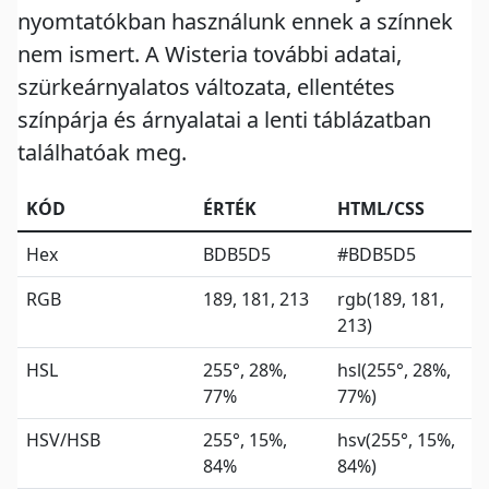
nyomtatókban használunk ennek a színnek
nem ismert. A Wisteria további adatai,
szürkeárnyalatos változata, ellentétes
színpárja és árnyalatai a lenti táblázatban
találhatóak meg.
KÓD
ÉRTÉK
HTML/CSS
Hex
BDB5D5
#BDB5D5
RGB
189, 181, 213
rgb(189, 181,
213)
HSL
255°, 28%,
hsl(255°, 28%,
77%
77%)
HSV/HSB
255°, 15%,
hsv(255°, 15%,
84%
84%)