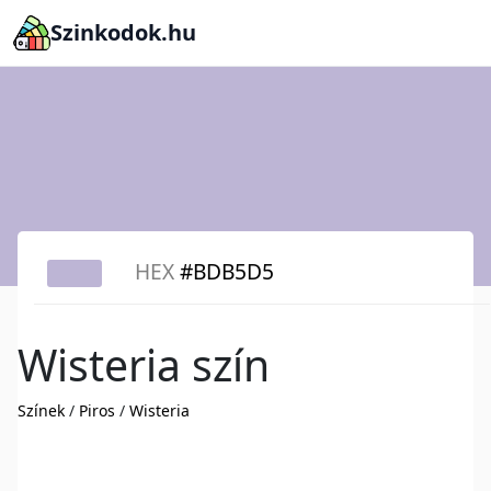
Szinkodok.hu
HEX
#BDB5D5
Wisteria szín
Színek
/
Piros
/
Wisteria