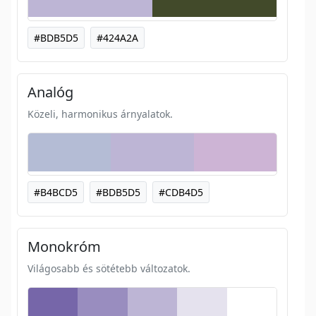
#BDB5D5
#424A2A
Analóg
Közeli, harmonikus árnyalatok.
#B4BCD5
#BDB5D5
#CDB4D5
Monokróm
Világosabb és sötétebb változatok.