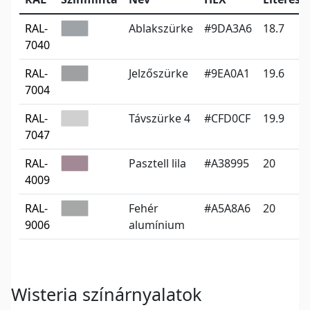
RAL-
Ablakszürke
#9DA3A6
18.7
7040
RAL-
Jelzőszürke
#9EA0A1
19.6
7004
RAL-
Távszürke 4
#CFD0CF
19.9
7047
RAL-
Pasztell lila
#A38995
20
4009
RAL-
Fehér
#A5A8A6
20
9006
alumínium
Wisteria színárnyalatok