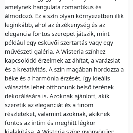
amelynek hangulata romantikus és
álmodozó. Ez a szín olyan környezetben illik
leginkább, ahol az érzékenység és az
elegancia fontos szerepet játszik, mint
például egy esküvői szertartás vagy egy
művészeti galéria. A Wisteria színhez
kapcsolódó érzelmek az áhítat, a varázslat
és a kreativitás. A szín magában hordozza a
béke és a harmónia érzését, így ideális
választás lehet otthonunk belső terének
dekorálására is. Azoknak ajánlott, akik
szeretik az eleganciát és a finom
részleteket, valamint azoknak, akiknek
fontos az intim és meghitt légkör
kialakítása. A Wisteria színe gyönyörűen