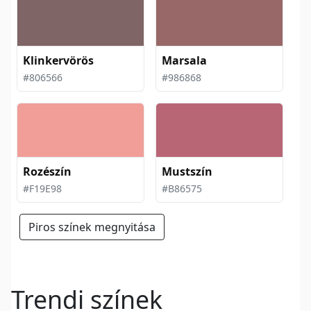
Klinkervörös
Marsala
#806566
#986868
Rozészín
Mustszín
#F19E98
#B86575
Piros színek megnyitása
Trendi színek