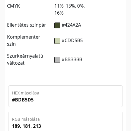
CMYK
11%, 15%, 0%,
16%
Ellentétes színpár
#424A2A
Komplementer
#CDD5B5
szín
Szürkeárnyalatú
#BBBBBB
változat
HEX másolása
#BDB5D5
RGB másolása
189, 181, 213