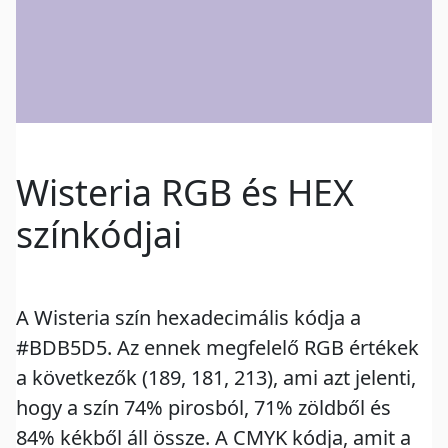
Wisteria RGB és HEX
színkódjai
A Wisteria szín hexadecimális kódja a
#BDB5D5. Az ennek megfelelő RGB értékek
a következők (189, 181, 213), ami azt jelenti,
hogy a szín 74% pirosból, 71% zöldből és
84% kékből áll össze. A CMYK kódja, amit a